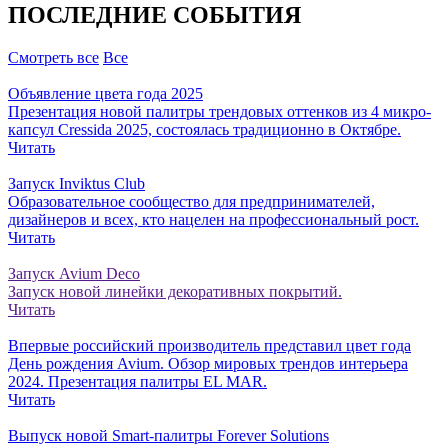
ПОСЛЕДНИЕ СОБЫТИЯ
Смотреть все
Все
Объявление цвета года 2025
Презентация новой палитры трендовых оттенков из 4 микро-
капсул Cressida 2025, состоялась традиционно в Октябре.
Читать
Запуск Inviktus Club
Образовательное сообщество для предпринимателей,
дизайнеров и всех, кто нацелен на профессиональный рост.
Читать
Запуск Avium Deco
Запуск новой линейки декоративных покрытий.
Читать
Впервые российский производитель представил цвет года
День рождения Avium. Обзор мировых трендов интерьера
2024. Презентация палитры EL MAR.
Читать
Выпуск новой Smart-палитры Forever Solutions